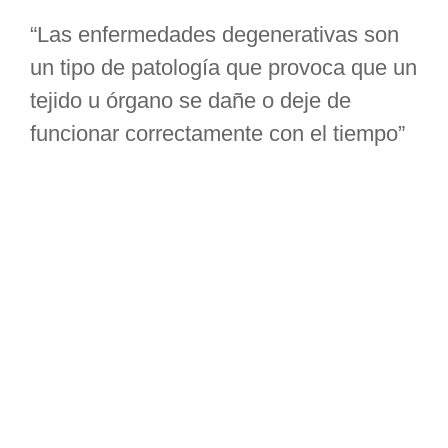
sí
“Las enfermedades degenerativas son
co
y
un tipo de patología que provoca que un
co
P
tejido u órgano se dañe o deje de
fr
funcionar correctamente con el tiempo”
Hi
p
¿Cómo prevenir enfermedades degenerativas?
m
se
A través de la alimentación
de
Fomentando la actividad física
y 
Estimulando la mente
q
m
¿Somos lo que
R
comemos?
e
s
En los últimos años, han surgido
numerosos