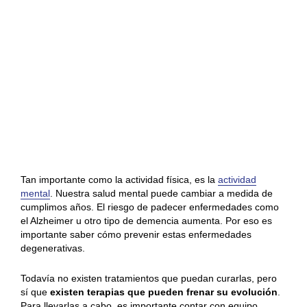
envejecimiento activo
para que nuestros residentes
puedan beneficiarse de todas las ventajas que ofrece el
ejercicio. La actividad física ayuda a los adultos
mayores a mantenerse saludables y vivir de manera
más independiente. Conoce más
aquí
sobre cómo
trabajamos.
El cuidado de la mente
Tan importante como la actividad física, es la
actividad
mental
. Nuestra salud mental puede cambiar a medida de
cumplimos años. El riesgo de padecer enfermedades como
el Alzheimer u otro tipo de demencia aumenta. Por eso es
importante saber cómo prevenir estas enfermedades
degenerativas.
Todavía no existen tratamientos que puedan curarlas, pero
sí que
existen terapias que pueden frenar su evolución
.
Para llevarlas a cabo, es importante contar con equipo