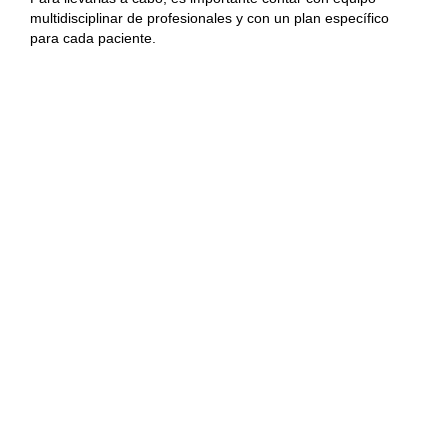
multidisciplinar de profesionales y con un plan específico
para cada paciente.
Este tipo de enfermedades pueden hacer que las
familias se sientan limitadas por no poder ofrecer una
atención constante. Por eso, desde Valdeluz ponemos a
disposición de nuestros residentes unas instalaciones
seguras que garanticen su seguridad y bienestar físico y
mental. Del mismo modo, contamos con neurólogos que
harán un seguimiento personalizado del estado del
paciente, recomendando los mejores tratamientos para
cada caso.
¿Quieres saber más sobre cómo tratamos las
enfermedades degenerativas en Valdeluz?
Contacta
con nosotros o ven a visitarnos
. Resolveremos todas tus
dudas y podrás ver en primera persona nuestra
instalaciones.