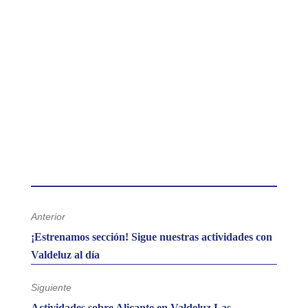
Anterior
Entrada
¡Estrenamos sección! Sigue nuestras actividades con
anterior:
Valdeluz al día
Siguiente
Entrada
Actividades sobre Alicante en Valdeluz Las