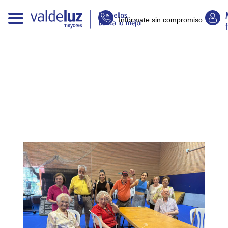
Infórmate sin compromiso
E
n
t
r
a
d