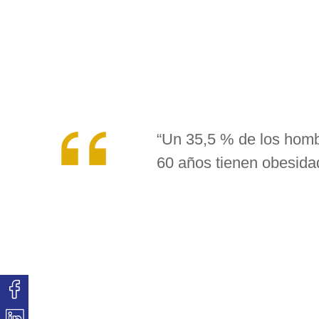
está relacionado con los músculos, los huesos y el a
poco saludable
, entre sus
causas
también debemos 
los
efectos secundarios
de ciertos
medicamentos
.
En España
un 35,5 % de los hombres y un 40,8 % d
de la
Sociedad Española de Geriatría y Gerontología
(
“Un 35,5 % de los homb
60 años tienen obesida
Esta condición no solo afecta a la salud física, sino q
independencia.
Algunos mayores que sufren obesidad 
como asearse o vestirse sin ayuda. Además, según la
enfermedades asociadas como son la hipertensión, dia
Diabetes tipo 2