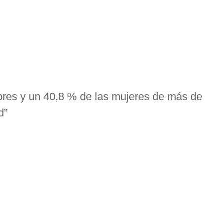
gua del cuerpo. Pese a que esté asociada a
una alimentación
contar
factores genéticos
o
socioculturales
,
sedentarismo
o
e las mujeres de más de 60 años tienen obesidad
, según datos
SEGG).
res y un 40,8 % de las mujeres de más de
d”
ue también
influye en la calidad de vida de las personas y en su
no pueden moverse libremente ni hacer ciertas tareas rutinarias
 SEGG, la obesidad puede ser el desencadenante de otras
betes o artrosis.