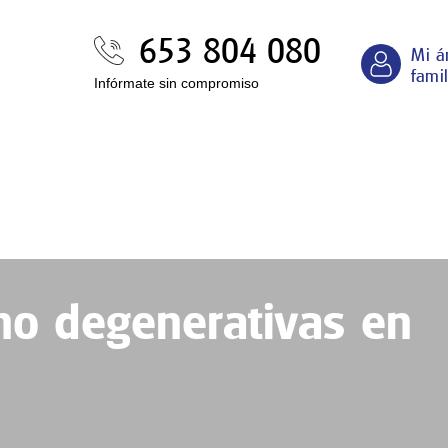
653 804 080
Mi á
famil
Infórmate sin compromiso
no degenerativas en