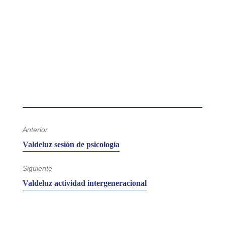
Anterior
Entrada
Valdeluz sesión de psicología
anterior:
Siguiente
Entrada
Valdeluz actividad intergeneracional
siguiente: