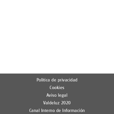
V
a
c
i
a
m
a
d
r
i
d
Política de privacidad
Cookies
Aviso legal
Valdeluz 2020
Canal Interno de Información