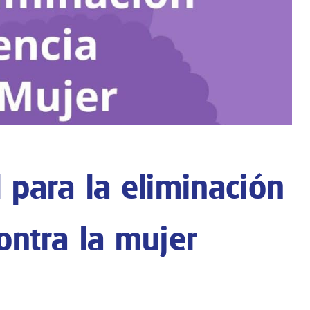
l para la eliminación
ontra la mujer
de la Violencia contra la Mujer, reafirmando nuestro compromiso
echos fundamentales.