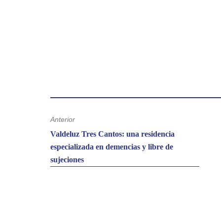
Desde las residencias Valdeluz, promovemos entornos s
se basan en la igualdad.
Hoy, y cada día, trabajamos por una sociedad más co
Anterior
Entrada
Valdeluz Tres Cantos: una residencia
anterior:
especializada en demencias y libre de
sujeciones