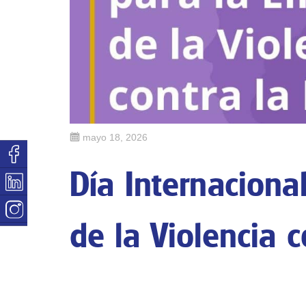
Publicado
mayo 18, 2026
en
Día Internaciona
de la Violencia c
Nos sumamos al Día Internacional para la Eliminación 
con el respeto, la dignidad y la protección de los der