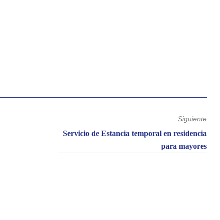
eguros y libres de violencia, donde el cuidado y la convivencia
nsciente, más justa y más humana.
Siguiente
Entrada
Servicio de Estancia temporal en residencia
siguiente:
para mayores