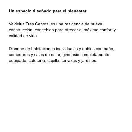
G
Un espacio diseñado para el bienestar
u
a
d
Valdeluz Tres Cantos, es una residencia de nueva
a
construcción, concebida para ofrecer el máximo confort y
l
calidad de vida.
a
j
Dispone de habitaciones individuales y dobles con baño,
a
comedores y salas de estar, gimnasio completamente
r
equipado, cafetería, capilla, terrazas y jardines.
a
L
a
s
M
e
r
c
e
d
e
s