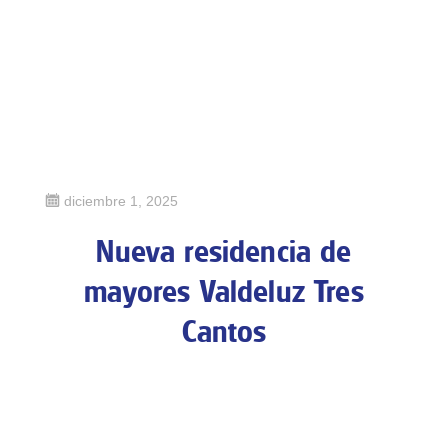
a
s
r
e
c
i
Publicado
diciembre 1, 2025
e
en
Nueva residencia de
n
t
mayores Valdeluz Tres
e
Cantos
s
Fi
al
Tras el gran éxito de Valdeluz Rivas, volvemos a
e