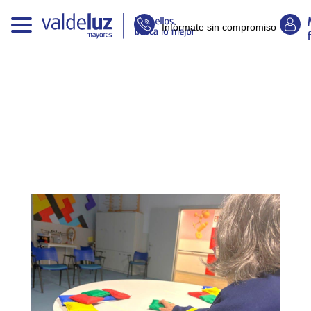
Infórmate sin compromiso
E
n
t
r
a
d