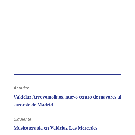
m
mo
ju
bi
M
a
p
di
c
se
y 
di
de
c
H
Anterior
Entrada
zó
Valdeluz Arroyomolinos, nuevo centro de mayores al
anterior:
m
suroeste de Madrid
qu
sí
co
Siguiente
y
Entrada
Musicoterapia en Valdeluz Las Mercedes
co
siguiente: