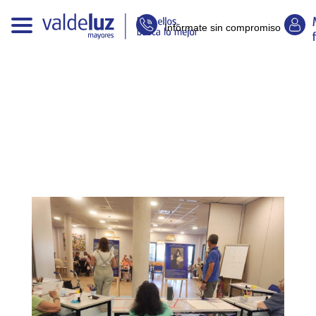
Infórmate sin compromiso
E
n
t
r
a
d