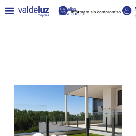
Infórmate sin compromiso
E
n
t
r
a
d