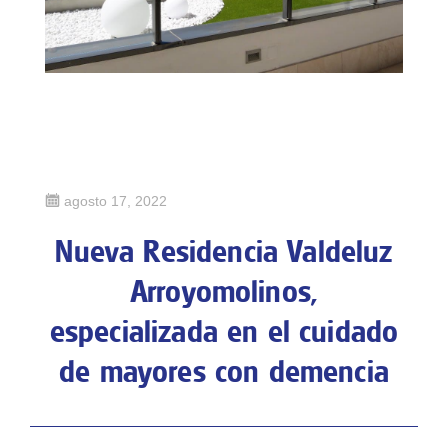
a
s
r
e
c
i
Publicado
agosto 17, 2022
e
en
Nueva Residencia Valdeluz
n
t
Arroyomolinos,
e
especializada en el cuidado
s
de mayores con demencia
Fi
al
e