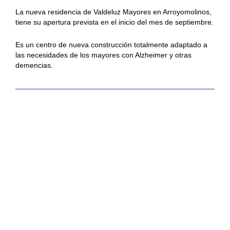
m
La nueva residencia de Valdeluz Mayores en Arroyomolinos,
mo
tiene su apertura prevista en el inicio del mes de septiembre.
ju
bi
Es un centro de nueva construcción totalmente adaptado a
M
las necesidades de los mayores con Alzheimer y otras
a
demencias.
p
di
c
se
y 
di
de
c
H
zó
m
qu
sí
co
Centro libre de
y
co