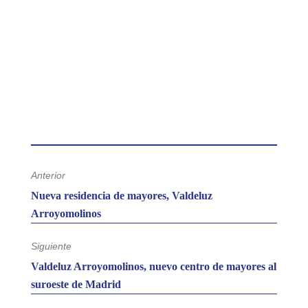
Si quieres más información sobre nuestra residencia de
mayores en Arroyomolinos, ponte en contacto con
nosotros gratuitamente y sin compromiso en el 900 90
90 89.
Anterior
Entrada
Nueva residencia de mayores, Valdeluz
anterior:
Arroyomolinos
Siguiente
Entrada
Valdeluz Arroyomolinos, nuevo centro de mayores al
siguiente:
suroeste de Madrid