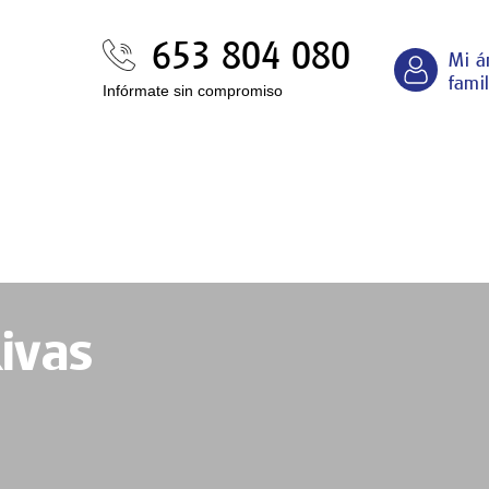
653 804 080
Mi á
famil
Infórmate sin compromiso
ivas