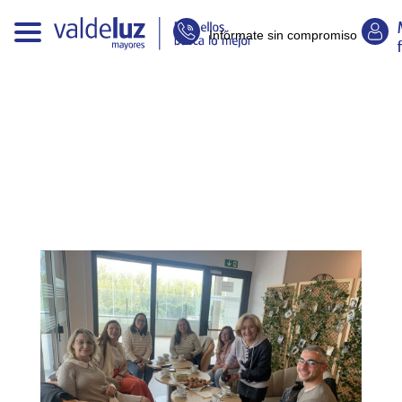
Infórmate sin compromiso
E
n
t
r
a
d