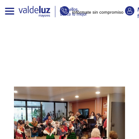
Infórmate sin compromiso
E
n
t
r
a
d