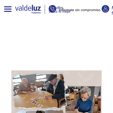
Infórmate sin compromiso
E
n
t
r
a
d