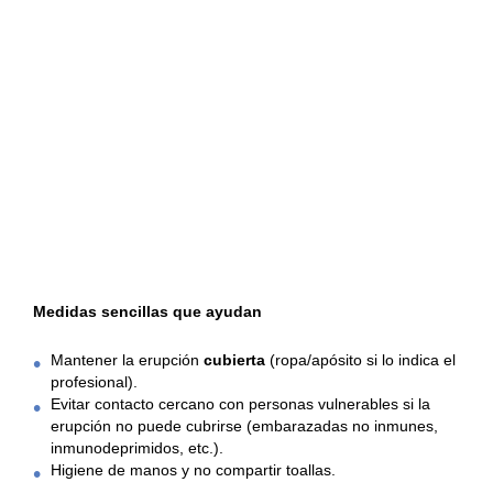
puede transmitir el virus a una persona que no haya
sí
tenido varicela (o no esté inmunizada) a través del
co
contacto con las vesículas
, provocándole varicela.
y
co
P
¿Cuánto tiempo puede contagiar?
fr
Hi
p
m
Mientras haya lesiones activas (sin costra),
se
generalmente entre
7 y 10 días
.
de
y 
q
m
Medidas sencillas que ayudan
Mantener la erupción
cubierta
(ropa/apósito si lo indica el
R
profesional).
Evitar contacto cercano con personas vulnerables si la
e
erupción no puede cubrirse (embarazadas no inmunes,
inmunodeprimidos, etc.).
s
Higiene de manos y no compartir toallas.