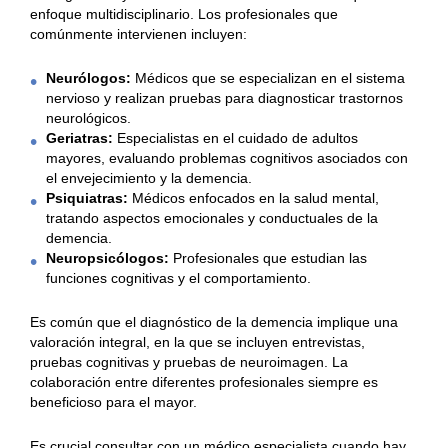
e
enfoque multidisciplinario. Los profesionales que
r
comúnmente intervienen incluyen:
i
a
Neurólogos:
Médicos que se especializan en el sistema
l
nervioso y realizan pruebas para diagnosticar trastornos
G
neurológicos.
u
Geriatras:
Especialistas en el cuidado de adultos
a
mayores, evaluando problemas cognitivos asociados con
d
el envejecimiento y la demencia.
a
Psiquiatras:
Médicos enfocados en la salud mental,
l
tratando aspectos emocionales y conductuales de la
a
demencia.
j
Neuropsicólogos:
Profesionales que estudian las
a
funciones cognitivas y el comportamiento.
r
a
Es común que el diagnóstico de la demencia implique una
L
valoración integral, en la que se incluyen entrevistas,
a
pruebas cognitivas y pruebas de neuroimagen. La
s
colaboración entre diferentes profesionales siempre es
M
beneficioso para el mayor.
e
r
Es crucial consultar con un médico especialista cuando hay