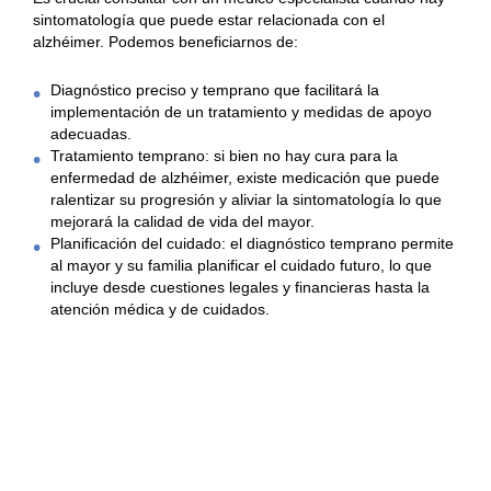
c
sintomatología que puede estar relacionada con el
e
alzhéimer. Podemos beneficiarnos de:
d
e
Diagnóstico preciso y temprano que facilitará la
s
implementación de un tratamiento y medidas de apoyo
A
adecuadas.
r
Tratamiento temprano: si bien no hay cura para la
r
enfermedad de alzhéimer, existe medicación que puede
o
ralentizar su progresión y aliviar la sintomatología lo que
y
mejorará la calidad de vida del mayor.
o
Planificación del cuidado: el diagnóstico temprano permite
m
al mayor y su familia planificar el cuidado futuro, lo que
o
incluye desde cuestiones legales y financieras hasta la
l
atención médica y de cuidados.
i
n
o
s
R
i
v
a
s