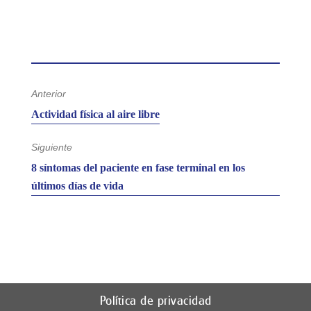
V
a
c
i
a
m
a
Anterior
Entrada
d
Actividad física al aire libre
anterior:
r
i
Siguiente
d
Entrada
8 síntomas del paciente en fase terminal en los
siguiente:
últimos días de vida
Política de privacidad